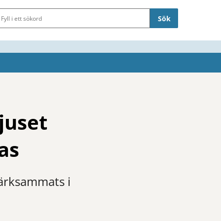
Sökfält
juset
as
märksammats i