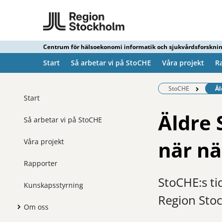
Centrum för hälsoekonomi informatik och sjukvårdsforskni
Start
Så arbetar vi på StoCHE
Våra projekt
R
Be
StoCHE
Äl
Start
Äldre 
Så arbetar vi på StoCHE
när nä
Våra projekt
Rapporter
StoCHE:s ti
Kunskapsstyrning
Region Sto
Om oss