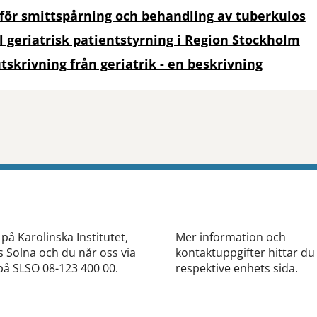
för smittspårning och behandling av tuberkulos
l geriatrisk patientstyrning i Region Stockholm
tskrivning från geriatrik - en beskrivning
tt öppna delningsalternativ.
 på Karolinska Institutet,
Mer information och
Solna och du når oss via
kontaktuppgifter hittar du
på SLSO 08-123 400 00.
respektive enhets sida.