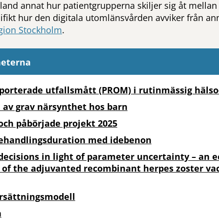
 bland annat hur patientgrupperna skiljer sig åt mellan
fikt hur den digitala utomlänsvården avviker från an
egion Stockholm
.
heterna
porterade utfallsmått (PROM) i rutinmässig hälso
 av grav närsynthet hos barn
och påbörjade projekt 2025
behandlingsduration med idebenon
decisions in light of parameter uncertainty – an 
 of the adjuvanted recombinant herpes zoster vac
rsättningsmodell
a