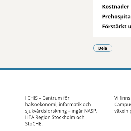
Kostnader 
Prehospita
Förstärkt u
Dela
- Klicka för a
I CHIS – Centrum för
Vi finns
hälsoekonomi, informatik och
Campus 
sjukvårdsforskning – ingår NASP,
växeln 
HTA Region Stockholm och
StoCHE.