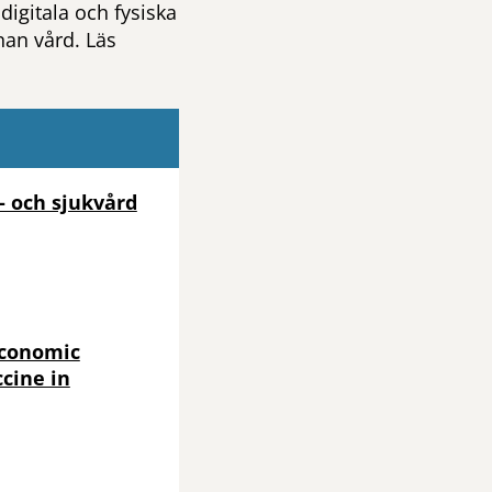
 digitala och fysiska
nan vård. Läs
- och sjukvård
economic
cine in