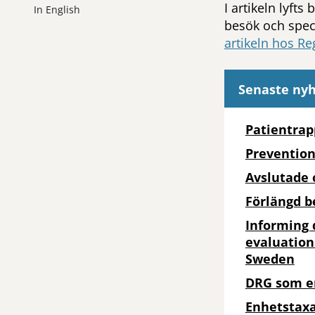
I artikeln lyfts
In English
besök och speci
artikeln hos R
Senaste ny
Patientrap
Prevention
Avslutade 
Förlängd 
Informing 
evaluation
Sweden
DRG som e
Enhetstax