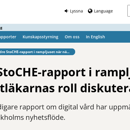
Lyssna
Language
ng
apporter
Kunskapsstyrning
Om oss
In English
fintlig sida:
dre StoCHE-rapport i rampljuset när nä...
StoCHE-rapport i rampl
tläkarnas roll diskuter
digare rapport om digital vård har upp
ckholms nyhetsflöde.