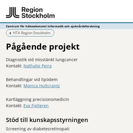
Centrum för hälsoekonomi informatik och sjukvårdsforskning
Föregående sida:
HTA Region Stockholm
Pågående projekt
Diagnostik vid misstänkt lungcancer
Kontakt:
Nathalie Peira
Behandlingar vid lipödem
Kontakt:
Monica Hultcrantz
Kartläggning precisionsmedicin
Kontakt:
Eva Fjellgren
Stöd till kunskapsstyrningen
Screening av diabetesretinopati