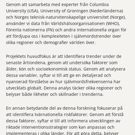
Genom att samarbeta med experter från Columbia
University (USA), University of Groningen (Nederländerna)
och Norges teknisk-naturvitenskapelige universitet (Norge),
använder vi data från Världshälsoorganisationen (WHO),
Förenta nationerna (FN) och andra internationella organ för
att fördjupa oss i komplexiteten i självmordstrender över
olika regioner och demografier världen över.
Projektets huvudfokus är att identifiera trender under de
senaste årtiondena, genom att undersöka faktorer som
ålder, kön och socioekonomisk status. Genom att analysera
dessa variabler, syftar vi till att ge en detaljerad och
nyanserad förståelse av hur självmordsfrekvenserna har
utvecklats globalt. Denna analys täcker olika regioner och
belyser både likheter och skillnader i trenderna.
En annan betydande del av denna forskning fokuserar på
att identifiera tvärnationella riskfaktorer. Genom att förstå
dessa faktorer, syftar vi till att informera utvecklingen av
riktade interventionsstrategier som kan anpassas och
implementeras i olika länder. För att göra detta, belyser