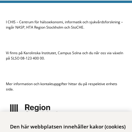
I CHIS – Centrum för hälsoekonomi, informatik och sjukvårdsforskning –
ingår NASP, HTA Region Stockholm och StoCHE.
Vi finns på Karolinska Institutet, Campus Solna och du når oss via växeln
på SLSO 08-123 400 00.
Mer information och kontaktuppgifter hittar du på respektive enhets
sida.
Den här webbplatsen innehåller kakor (cookies)
Vi ingår i Stockholms läns sjukvårdsområde som erbjuder hälso- och