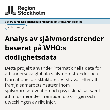
Centrum för hälsoekonomi informatik och sjukvårdsforskning
Föregående sida:
Forskning
Analys av självmordstrender
baserat på WHO:s
dödlighetsdata
Detta projekt använder internationella data för
att undersöka globala självmordstrender och
tvärnationella riskfaktorer. Vi strävar efter att
främja samarbetsinsatser inom
självmordsprevention och psykisk hälsa, samt
att informera den framtida forskningen och
utvecklingen av riktlinjer.