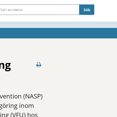
Sökfält
ng
evention (NASP)
tgöring inom
ing (VFU) hos