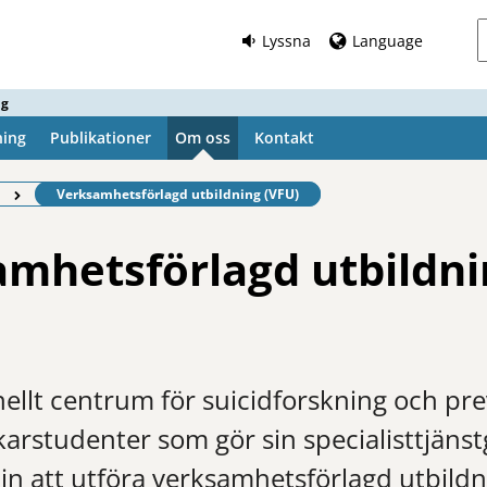
Lyssna
Language
ng
ning
Publikationer
Om oss
Kontakt
Befintlig sida:
Verksamhetsförlagd utbildning (VFU)
mhetsförlagd utbildni
nellt centrum för suicidforskning och pr
karstudenter som gör sin specialisttjäns
in att utföra verksamhetsförlagd utbildn