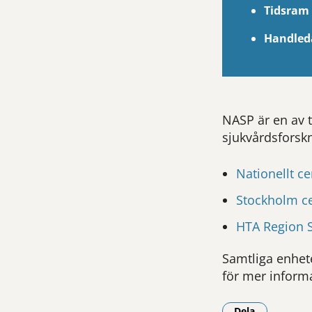
Tidsram
Handled
NASP är en av 
sjukvårdsforskn
Nationellt c
Stockholm c
HTA Region 
Samtliga enhete
för mer infor
Dela