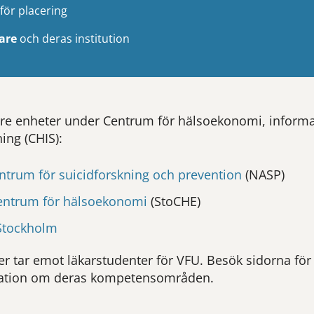
för placering
are
och deras institution
tre enheter under Centrum för hälsoekonomi, informa
ing (CHIS):
entrum för suicidforskning och prevention
(NASP)
entrum för hälsoekonomi
(StoCHE)
Stockholm
r tar emot läkarstudenter för VFU. Besök sidorna för
mation om deras kompetensområden.