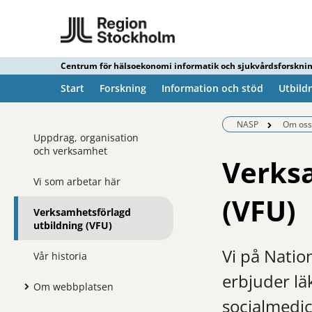
Centrum för hälsoekonomi informatik och sjukvårdsforskni
Start
Forskning
Information och stöd
Utbild
NASP
Om oss
Uppdrag, organisation
och verksamhet
Verksa
Vi som arbetar här
(VFU)
Verksamhetsförlagd
utbildning (VFU)
Vi på Natio
Vår historia
erbjuder lä
Om webbplatsen
socialmedic