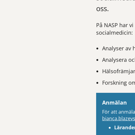
oss.
På NASP har vi
socialmedicin:
Analyser av 
Analysera oc
Hälsofrämjan
Forskning o
Anmälan
För att anmäla 
bianca.blazev
Lärande