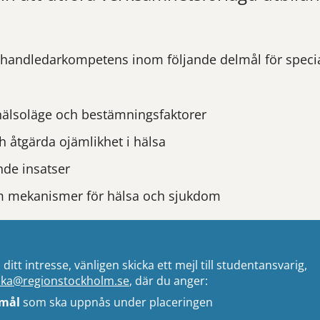
 handledarkompetens inom följande delmål för specia
hälsoläge och bestämningsfaktorer
h åtgärda ojämlikhet i hälsa
de insatser
m mekanismer för hälsa och sjukdom
ditt intresse, vänligen skicka ett mejl till studentansvarig,
ska@regionstockholm.se
, där du anger:
mål
som ska uppnås under placeringen