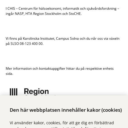
I CHIS – Centrum för hälsoekonomi, informatik och sjukvårdsforskning –
ingår NASP, HTA Region Stockholm och StoCHE.
Vi finns på Karolinska Institutet, Campus Solna och du når oss via växeln
på SLSO 08-123 400 00.
Mer information och kontaktuppgifter hittar du på respektive enhets
sida.
Den här webbplatsen innehåller kakor (cookies)
Vi ingår i Stockholms läns sjukvårdsområde som erbjuder hälso- och
sjukvård i Region Stockholms regi.
Vi använder kakor, cookies, för att ge dig en förbättrad
Samtliga bilder på webbplatsen är tagna av fotograf Yanan Li om inget