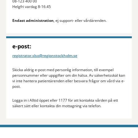
08-123 400 00
Helgfri vardag 8-16.45
Endast administration
, ej support- eller vårdärenden.
e-post:
registrator.slso@regionstockholm.se
Skicka aldrig e-post med personlig information, till exempel
personnummer eller uppgifter om din hälsa. Av säkerhetsskäl kan
vi inte hantera patientärenden eller besvara frågor om vård via e-
post.
Logga in i Alltid öppet eller 1177 för att kontakta vården på ett
säkert sätt eller kontakta din mottagning via telefon.