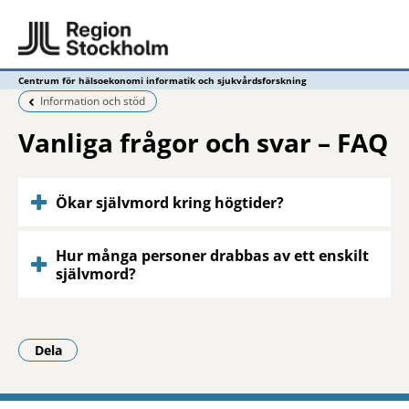
Centrum för hälsoekonomi informatik och sjukvårdsforskning
Föregående sida:
Information och stöd
Vanliga frågor och svar – FAQ
Ökar självmord kring högtider?
Hur många personer drabbas av ett enskilt
självmord?
Dela
- Klicka för att öppna delningsalternativ.