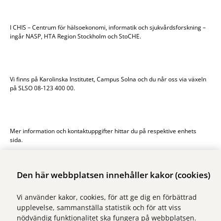
I CHIS – Centrum för hälsoekonomi, informatik och sjukvårdsforskning –
ingår NASP, HTA Region Stockholm och StoCHE.
Vi finns på Karolinska Institutet, Campus Solna och du når oss via växeln
på SLSO 08-123 400 00.
Mer information och kontaktuppgifter hittar du på respektive enhets
sida.
Den här webbplatsen innehåller kakor (cookies)
Vi använder kakor, cookies, för att ge dig en förbättrad
Vi ingår i Stockholms läns sjukvårdsområde som erbjuder hälso- och
upplevelse, sammanställa statistik och för att viss
sjukvård i Region Stockholms regi.
nödvändig funktionalitet ska fungera på webbplatsen.