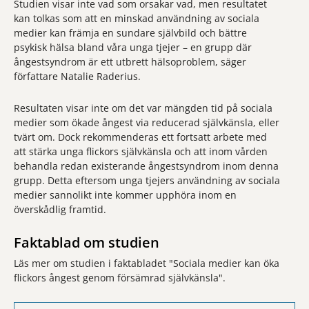
Studien visar inte vad som orsakar vad, men resultatet
kan tolkas som att en minskad användning av sociala
medier kan främja en sundare självbild och bättre
psykisk hälsa bland våra unga tjejer – en grupp där
ångestsyndrom är ett utbrett hälsoproblem, säger
författare Natalie Raderius.
Resultaten visar inte om det var mängden tid på sociala
medier som ökade ångest via reducerad självkänsla, eller
tvärt om. Dock rekommenderas ett fortsatt arbete med
att stärka unga flickors självkänsla och att inom vården
behandla redan existerande ångestsyndrom inom denna
grupp. Detta eftersom unga tjejers användning av sociala
medier sannolikt inte kommer upphöra inom en
överskådlig framtid.
Faktablad om studien
Läs mer om studien i faktabladet "Sociala medier kan öka
flickors ångest genom försämrad självkänsla".