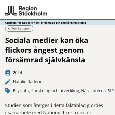
Centrum för hälsoekonomi informatik och sjukvårdsforskning
Föregående sida:
Publikationer
Sociala medier kan öka
flickors ångest genom
försämrad självkänsla
2024
Natalie Raderius
Psykiatri, Forskning och utveckling, Närakuterna, SLS
Studien som återges i detta faktablad gjordes
i samarbete med Nationellt centrum för