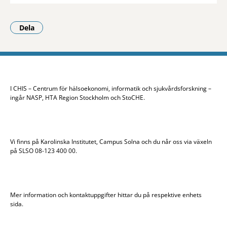
Dela
- Klicka för att öppna delningsalternativ.
I CHIS – Centrum för hälsoekonomi, informatik och sjukvårdsforskning –
ingår NASP, HTA Region Stockholm och StoCHE.
Vi finns på Karolinska Institutet, Campus Solna och du når oss via växeln
på SLSO 08-123 400 00.
Mer information och kontaktuppgifter hittar du på respektive enhets
sida.